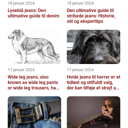
18 januar 2024
18 januar 2024
Lyseblå jeans: Den
Den ultimative guide til
ultimative guide til denim
stribede jeans: Historie,
stil og eksperttips
17 januar 2024
17 januar 2024
Wide leg jeans, also
Hvide jeans til herrer er et
known as wide leg pants
tidløst og stilfuldt valg,
or wide leg trousers, have
der kan tilføje et strejf af
become a popular
elegance og raf...
fashion tre...