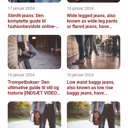
17 januar 2024
16 januar 2024
Slimfit-jeans: Den
Wide legged jeans, also
komplette guide til
known as wide-leg pants
fashionbevidste online-
or flared jeans, have
shoppere
become a staple in many
people...
16 januar 2024
16 januar 2024
Trompetbukser: Den
Low waist baggy jeans,
ultimative guide til stil og
also known as low rise
historie [INDSÆT VIDEO
baggy jeans, have
HER]
become a popular
fashion choice for ...