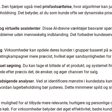
er. Den hjælper også med
prisfastsættelse
, hvor algoritmer kan ju
eholdning. Det betyder, at du som kunde ofte ser dynamiske pris
og virtuelle assistenter
. Disse AI-drevne værktøjer besvarer sp
blemer uden menneskelig indblanding. Det forbedrer kundeservi
ng
. Virksomheder kan opdele deres kunder i grupper baseret på a
ketingkampagner mere præcist, hvilket øger sandsynligheden for 
suel søgning
. Du kan tage et billede af et produkt, og systemet f
ede efter præcis det, de ønsker, og øger chancen for salg.
udsigende analyser
. Ved at identificere mønstre i kundedata ka
hvordan lagerbeholdning bør justeres. Dette minimerer spild og sik
 mulighed for at tilbyde mere relevante, hurtigere og personlige 
nde køb. For virksomheder betyder det øget effektivitet, bedre ku