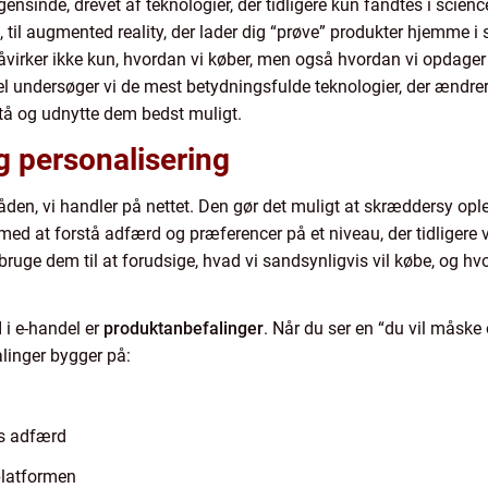
nsinde, drevet af teknologier, der tidligere kun fandtes i science 
 til augmented reality, der lader dig “prøve” produkter hjemme i
virker ikke kun, hvordan vi køber, men også hvordan vi opdager 
kel undersøger vi de mest betydningsfulde teknologier, der ændr
tå og udnytte dem bedst muligt.
g personalisering
åden, vi handler på nettet. Den gør det muligt at skræddersy oplev
ed at forstå adfærd og præferencer på et niveau, der tidligere 
e dem til at forudsige, hvad vi sandsynligvis vil købe, og hvornå
 i e-handel er
produktanbefalinger
. Når du ser en “du vil måske o
alinger bygger på:
s adfærd
platformen