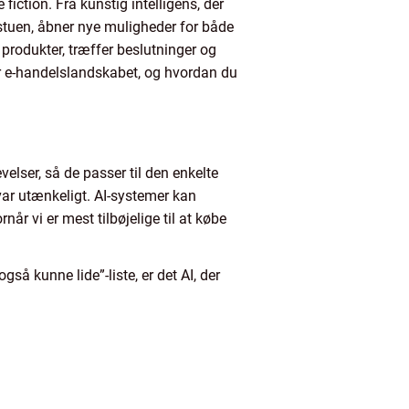
fiction. Fra kunstig intelligens, der
 stuen, åbner nye muligheder for både
produkter, træffer beslutninger og
er e-handelslandskabet, og hvordan du
elser, så de passer til den enkelte
var utænkeligt. AI-systemer kan
r vi er mest tilbøjelige til at købe
gså kunne lide”-liste, er det AI, der