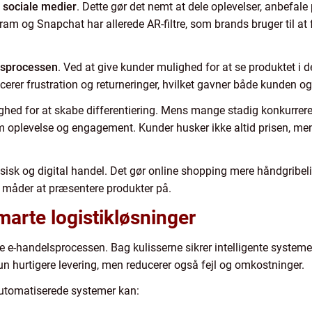
 sociale medier
. Dette gør det nemt at dele oplevelser, anbefale
ram og Snapchat har allerede AR-filtre, som brands bruger til at
gsprocessen
. Ved at give kunder mulighed for at se produktet i d
ucerer frustration og returneringer, hvilket gavner både kunden 
hed for at skabe differentiering. Mens mange stadig konkurrerer
oplevelse og engagement. Kunder husker ikke altid prisen, men 
sisk og digital handel. Det gør online shopping mere håndgribel
 måder at præsentere produkter på.
arte logistikløsninger
e-handelsprocessen. Bag kulisserne sikrer intelligente systemer, a
kun hurtigere levering, men reducerer også fejl og omkostninger.
Automatiserede systemer kan: