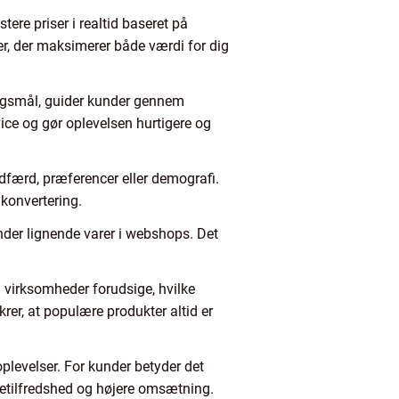
stere priser i realtid baseret på
er, der maksimerer både værdi for dig
ørgsmål, guider kunder gennem
ce og gør oplevelsen hurtigere og
dfærd, præferencer eller demografi.
konvertering.
inder lignende varer i webshops. Det
n virksomheder forudsige, hvilke
rer, at populære produkter altid er
oplevelser. For kunder betyder det
ndetilfredshed og højere omsætning.