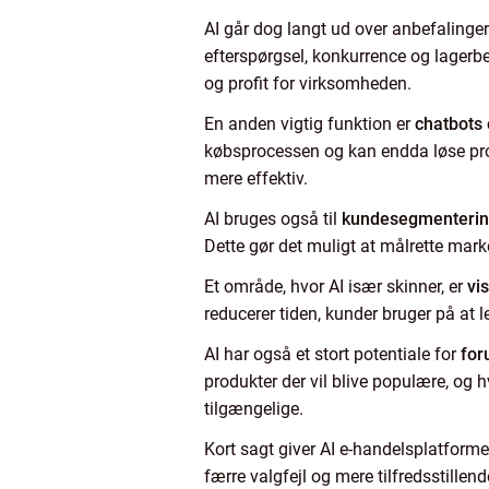
AI går dog langt ud over anbefaling
efterspørgsel, konkurrence og lagerb
og profit for virksomheden.
En anden vigtig funktion er
chatbots 
købsprocessen og kan endda løse pro
mere effektiv.
AI bruges også til
kundesegmenteri
Dette gør det muligt at målrette mar
Et område, hvor AI især skinner, er
vi
reducerer tiden, kunder bruger på at l
AI har også et stort potentiale for
for
produkter der vil blive populære, og 
tilgængelige.
Kort sagt giver AI e-handelsplatforme
færre valgfejl og mere tilfredsstille