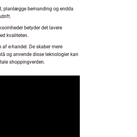
sel, planlægge bemanding og endda
drift.
irksomheder betyder det lavere
d kvaliteten.
n af e-handel. De skaber mere
stå og anvende disse teknologier kan
gitale shoppingverden.