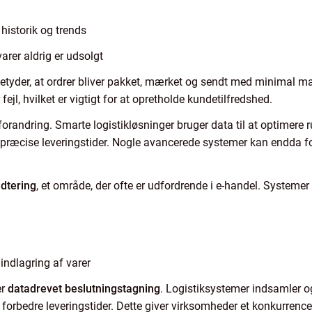
historik og trends
arer aldrig er udsolgt
etyder, at ordrer bliver pakket, mærket og sendt med minimal ma
ejl, hvilket er vigtigt for at opretholde kundetilfredshed.
orandring. Smarte logistikløsninger bruger data til at optimere ru
ræcise leveringstider. Nogle avancerede systemer kan endda for
dtering
, et område, der ofte er udfordrende i e-handel. Systemer
nindlagring af varer
er
datadrevet beslutningstagning
. Logistiksystemer indsamler og
 forbedre leveringstider. Dette giver virksomheder et konkurren