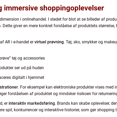
g immersive shoppingoplevelser
imension i onlinehandel. I stedet for blot at se billeder af pro
 Dette giver en mere konkret forståelse af produktets størrelse, 
af AR i e-handel er
virtuel prøvning
. Tøj, sko, smykker og make
prøve” tøj og accessories
rodukter ser ud på huden
aceres digitalt i hjemmet
trationer
. For eksempel kan elektroniske produkter vises med i
 øger forståelsen af produktet og mindsker risikoen for returnerin
d, er
interaktiv markedsføring
. Brands kan skabe oplevelser, de
re spil, konkurrencer og interaktive historier, som gør shopping ti