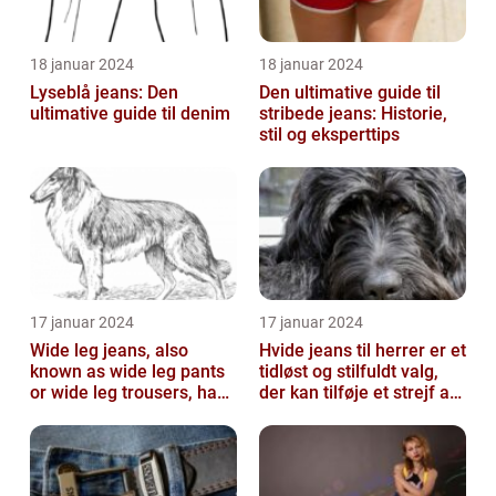
18 januar 2024
18 januar 2024
Lyseblå jeans: Den
Den ultimative guide til
ultimative guide til denim
stribede jeans: Historie,
stil og eksperttips
17 januar 2024
17 januar 2024
Wide leg jeans, also
Hvide jeans til herrer er et
known as wide leg pants
tidløst og stilfuldt valg,
or wide leg trousers, have
der kan tilføje et strejf af
become a popular
elegance og raf...
fashion tre...