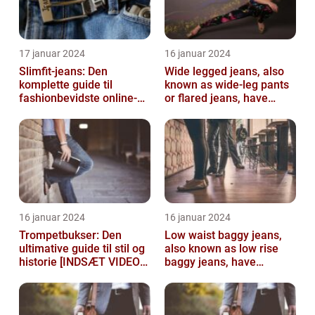
17 januar 2024
16 januar 2024
Slimfit-jeans: Den
Wide legged jeans, also
komplette guide til
known as wide-leg pants
fashionbevidste online-
or flared jeans, have
shoppere
become a staple in many
people...
16 januar 2024
16 januar 2024
Trompetbukser: Den
Low waist baggy jeans,
ultimative guide til stil og
also known as low rise
historie [INDSÆT VIDEO
baggy jeans, have
HER]
become a popular
fashion choice for ...