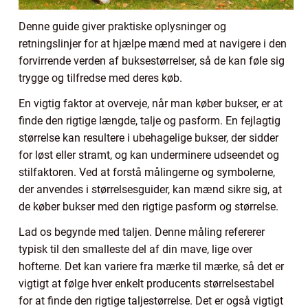
Denne guide giver praktiske oplysninger og
retningslinjer for at hjælpe mænd med at navigere i den
forvirrende verden af buksestørrelser, så de kan føle sig
trygge og tilfredse med deres køb.
En vigtig faktor at overveje, når man køber bukser, er at
finde den rigtige længde, talje og pasform. En fejlagtig
størrelse kan resultere i ubehagelige bukser, der sidder
for løst eller stramt, og kan underminere udseendet og
stilfaktoren. Ved at forstå målingerne og symbolerne,
der anvendes i størrelsesguider, kan mænd sikre sig, at
de køber bukser med den rigtige pasform og størrelse.
Lad os begynde med taljen. Denne måling refererer
typisk til den smalleste del af din mave, lige over
hofterne. Det kan variere fra mærke til mærke, så det er
vigtigt at følge hver enkelt producents størrelsestabel
for at finde den rigtige taljestørrelse. Det er også vigtigt