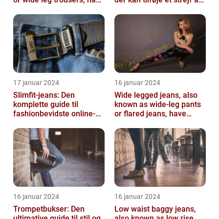
become a popular
elegance og raf...
fashion tre...
17 januar 2024
16 januar 2024
Slimfit-jeans: Den
Wide legged jeans, also
komplette guide til
known as wide-leg pants
fashionbevidste online-
or flared jeans, have
shoppere
become a staple in many
people...
16 januar 2024
16 januar 2024
Trompetbukser: Den
Low waist baggy jeans,
ultimative guide til stil og
also known as low rise