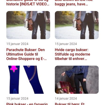
historie [INDSÆT VIDEO
baggy jeans, have
HER]
become a popular
fashion choice for ...
15 januar 2024
15 januar 2024
Parachute Bukser: Den
Hvide cargo bukser:
Ultimative Guide til
Stilfulde og moderne
Online-Shoppere og E-
tilbehør til enhver
handelskunder
garderobe
15 januar 2024
14 januar 2024
Pink bukser - en farverig
Bukser til børn: Et