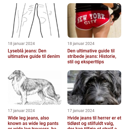
der tiltaler mange fyre og
piger verden over
18 januar 2024
18 januar 2024
Lyseblå jeans: Den
Den ultimative guide til
ultimative guide til denim
stribede jeans: Historie,
stil og eksperttips
17 januar 2024
17 januar 2024
Wide leg jeans, also
Hvide jeans til herrer er et
known as wide leg pants
tidløst og stilfuldt valg,
or wide leg trousers, have
der kan tilføje et strejf af