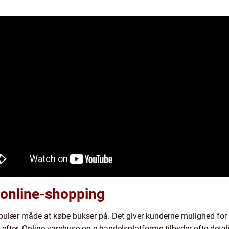
online-shopping
opulær måde at købe bukser på. Det giver kunderne mulighed for
 efter. Online-varehuse og e-handelsplatforme tilbyder ofte detal