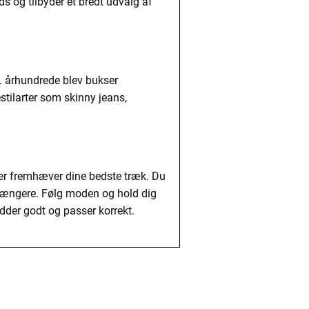
s og tilbyder et bredt udvalg af
0. århundrede blev bukser
stilarter som skinny jeans,
er fremhæver dine bedste træk. Du
r længere. Følg moden og hold dig
sidder godt og passer korrekt.