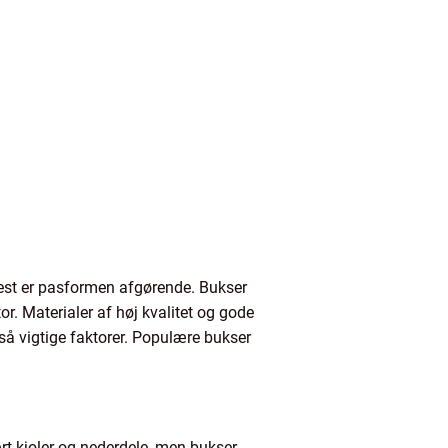
est er pasformen afgørende. Bukser
r. Materialer af høj kvalitet og gode
gså vigtige faktorer. Populære bukser
ært kjoler og nederdele, men bukser