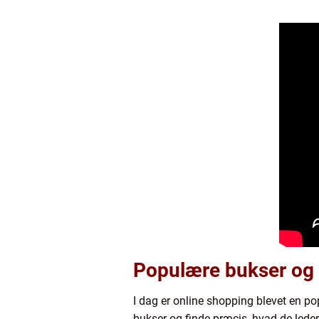
Populære bukser og 
I dag er online shopping blevet en p
bukser og finde præcis, hvad de leder