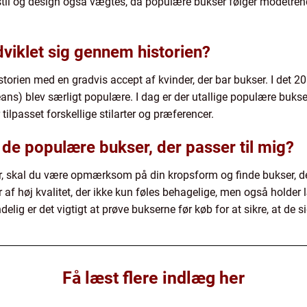
stil og design også vægtes, da populære bukser følger modetrend
viklet sig gennem historien?
torien med en gradvis accept af kvinder, der bar bukser. I det 2
eans) blev særligt populære. I dag er der utallige populære bukse
tilpasset forskellige stilarter og præferencer.
 de populære bukser, der passer til mig?
er, skal du være opmærksom på din kropsform og finde bukser, d
 af høj kvalitet, der ikke kun føles behagelige, men også holde
delig er det vigtigt at prøve bukserne før køb for at sikre, at de 
Få læst flere indlæg her