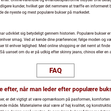
idligere kunder, hvilket gør det nemmere at træffe en informeret 
ilbyde de nyeste og mest populære bukser på markedet.
er har udviklet sig betydeligt gennem historien. Populære bukser e
r til enhver smag. Ved at kende dine præferencer, følge moden 
kser til enhver lejlighed. Med online shopping er det nemt at find
 Så uanset om du er på udkig efter skinny jeans, chinos eller en
FAQ
ge efter, når man leder efter populære buk
er, er det vigtigt at være opmærksom på pasformen, komforten o
nde måde. Materialerne skal være af høj kvalitet, og konstruktio