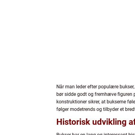
Når man leder efter populære bukser
bør sidde godt og fremhæve figuren på
konstruktioner sikrer, at bukserne fø
følger modetrends og tilbyder et bredt
Historisk udvikling 
Bukser har en lang og interessant hist