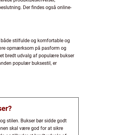
beslutning. Der findes også online-
r både stilfulde og komfortable og
og være opmærksom på pasform og
e et bredt udvalg af populære bukser
 anden populær buksestil, er
ser?
g stilen. Bukser bør sidde godt
nen skal være god for at sikre