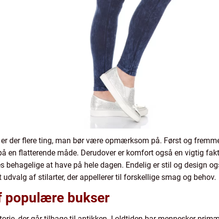
, er der flere ting, man bør være opmærksom på. Først og fremm
 en flatterende måde. Derudover er komfort også en vigtig fakto
les behagelige at have på hele dagen. Endelig er stil og design o
 udvalg af stilarter, der appellerer til forskellige smag og behov.
af populære bukser
orie, der går tilbage til antikken. I oldtiden bar mennesker prim