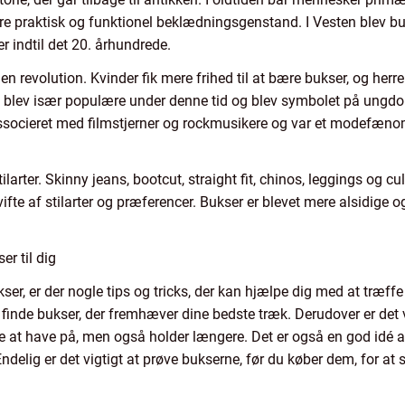
re praktisk og funktionel beklædningsgenstand. I Vesten blev 
r indtil det 20. århundrede.
n revolution. Kvinder fik mere frihed til at bære bukser, og herr
 blev især populære under denne tid og blev symbolet på ungd
ssocieret med filmstjerner og rockmusikere og var et modefænomen
larter. Skinny jeans, bootcut, straight fit, chinos, leggings og cul
vifte af stilarter og præferencer. Bukser er blevet mere alsidige o
r til dig
er, er der nogle tips og tricks, der kan hjælpe dig med at træffe
finde bukser, der fremhæver dine bedste træk. Derudover er det vi
dre at have på, men også holder længere. Det er også en god idé
 Endelig er det vigtigt at prøve bukserne, før du køber dem, for at 