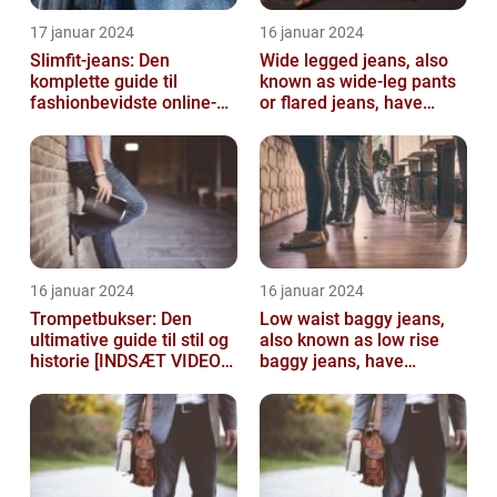
17 januar 2024
16 januar 2024
Slimfit-jeans: Den
Wide legged jeans, also
komplette guide til
known as wide-leg pants
fashionbevidste online-
or flared jeans, have
shoppere
become a staple in many
people...
16 januar 2024
16 januar 2024
Trompetbukser: Den
Low waist baggy jeans,
ultimative guide til stil og
also known as low rise
historie [INDSÆT VIDEO
baggy jeans, have
HER]
become a popular
fashion choice for ...