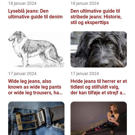
18 januar 2024
18 januar 2024
Lyseblå jeans: Den
Den ultimative guide til
ultimative guide til denim
stribede jeans: Historie,
stil og eksperttips
17 januar 2024
17 januar 2024
Wide leg jeans, also
Hvide jeans til herrer er et
known as wide leg pants
tidløst og stilfuldt valg,
or wide leg trousers, have
der kan tilføje et strejf af
become a popular
elegance og raf...
fashion tre...