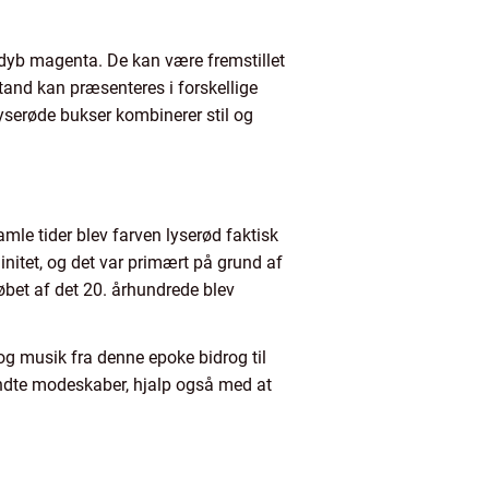
l dyb magenta. De kan være fremstillet
and kan præsenteres i forskellige
 Lyserøde bukser kombinerer stil og
mle tider blev farven lyserød faktisk
initet, og det var primært på grund af
løbet af det 20. århundrede blev
g musik fra denne epoke bidrog til
endte modeskaber, hjalp også med at