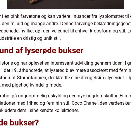
i en pink farvetone og kan variere i nuancer fra lysblomstret ti
d, denim, uld og mange andre. Denne farverige beklædningsgenst
redbenede, hvilket gør den velegnet til enhver kropsform og stil.
dstråle en dristig og unik stil.
und af lyserøde bukser
orie og har oplevet en interessant udvikling gennem tiden. I ga
 i det 19. århundrede, at lyserød blev mere associeret med femin
oria af Storbritannien, der klædte sine drengebørn i lyserødt. I 
 med piget og kvindelig mode.
 symbol på ungdommelig uskyld og den nye ungdomskultur. Film o
iationer med frihed og feminin stil. Coco Chanel, den verdensk
nkludere dem i sine kendte kollektioner.
øde bukser?