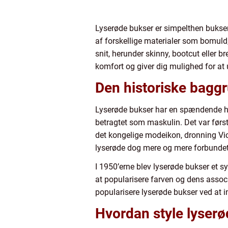
Lyserøde bukser er simpelthen bukser 
af forskellige materialer som bomul
snit, herunder skinny, bootcut eller b
komfort og giver dig mulighed for at u
Den historiske baggr
Lyserøde bukser har en spændende hist
betragtet som maskulin. Det var først
det kongelige modeikon, dronning Vict
lyserøde dog mere og mere forbundet
I 1950’erne blev lyserøde bukser et
at popularisere farven og dens assoc
popularisere lyserøde bukser ved at i
Hvordan style lyser