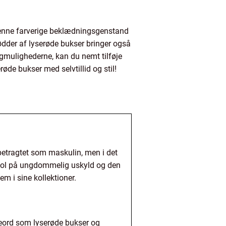
. Denne farverige beklædningsgenstand
rødder af lyserøde bukser bringer også
ngmulighederne, kan du nemt tilføje
de bukser med selvtillid og stil!
betragtet som maskulin, men i det
mbol på ungdommelig uskyld og den
m i sine kollektioner.
eord som lyserøde bukser og