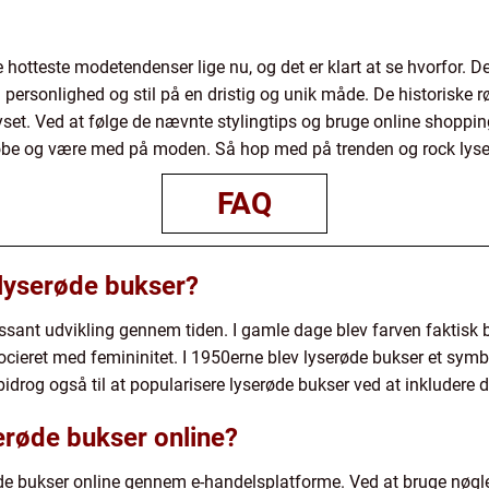
e hotteste modetendenser lige nu, og det er klart at se hvorfor
n personlighed og stil på en dristig og unik måde. De historiske 
lyset. Ved at følge de nævnte stylingtips og bruge online shoppi
obe og være med på moden. Så hop med på trenden og rock lyserø
FAQ
 lyserøde bukser?
essant udvikling gennem tiden. I gamle dage blev farven faktisk 
ocieret med femininitet. I 1950erne blev lyserøde bukser et sy
rog også til at popularisere lyserøde bukser ved at inkludere de
erøde bukser online?
de bukser online gennem e-handelsplatforme. Ved at bruge nøgl