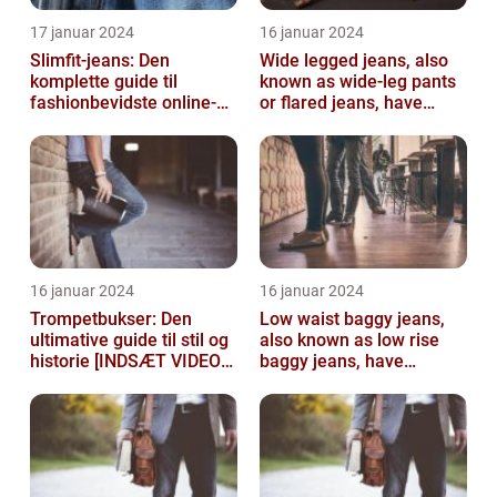
17 januar 2024
16 januar 2024
Slimfit-jeans: Den
Wide legged jeans, also
komplette guide til
known as wide-leg pants
fashionbevidste online-
or flared jeans, have
shoppere
become a staple in many
people...
16 januar 2024
16 januar 2024
Trompetbukser: Den
Low waist baggy jeans,
ultimative guide til stil og
also known as low rise
historie [INDSÆT VIDEO
baggy jeans, have
HER]
become a popular
fashion choice for ...