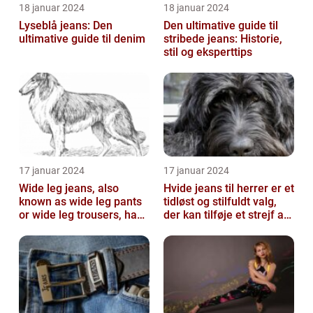
18 januar 2024
18 januar 2024
Lyseblå jeans: Den
Den ultimative guide til
ultimative guide til denim
stribede jeans: Historie,
stil og eksperttips
17 januar 2024
17 januar 2024
Wide leg jeans, also
Hvide jeans til herrer er et
known as wide leg pants
tidløst og stilfuldt valg,
or wide leg trousers, have
der kan tilføje et strejf af
become a popular
elegance og raf...
fashion tre...