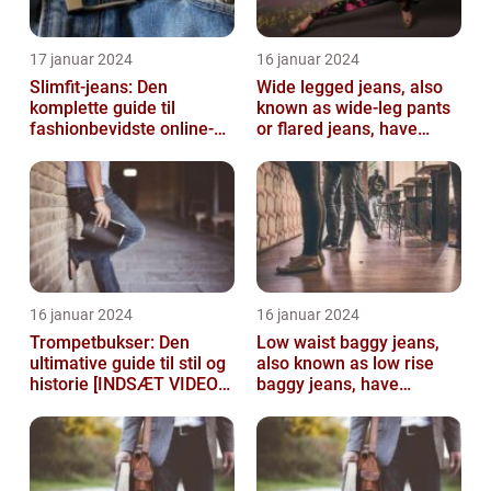
17 januar 2024
16 januar 2024
Slimfit-jeans: Den
Wide legged jeans, also
komplette guide til
known as wide-leg pants
fashionbevidste online-
or flared jeans, have
shoppere
become a staple in many
people...
16 januar 2024
16 januar 2024
Trompetbukser: Den
Low waist baggy jeans,
ultimative guide til stil og
also known as low rise
historie [INDSÆT VIDEO
baggy jeans, have
HER]
become a popular
fashion choice for ...