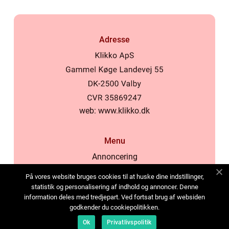
Adresse
web:
www.klikko.dk
Menu
Annoncering
Om os
På vores website bruges cookies til at huske dine indstillinger,
Cookies
statistik og personalisering af indhold og annoncer. Denne
information deles med tredjepart. Ved fortsat brug af websiden
Kontakt os
godkender du cookiepolitikken.
Sitemap
Ok
Privatlivspolitik