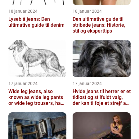
18 januar 2024
18 januar 2024
Lyseblå jeans: Den
Den ultimative guide til
ultimative guide til denim
stribede jeans: Historie,
stil og eksperttips
17 januar 2024
17 januar 2024
Wide leg jeans, also
Hvide jeans til herrer er et
known as wide leg pants
tidløst og stilfuldt valg,
or wide leg trousers, have
der kan tilføje et strejf af
become a popular
elegance og raf...
fashion tre...