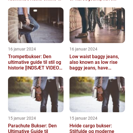
shoppere
become a staple in many
people...
16 januar 2024
16 januar 2024
Trompetbukser: Den
Low waist baggy jeans,
ultimative guide til stil og
also known as low rise
historie [INDSÆT VIDEO
baggy jeans, have
HER]
become a popular
fashion choice for ...
15 januar 2024
15 januar 2024
Parachute Bukser: Den
Hvide cargo bukser:
Ultimative Guide til
Stilfulde og moderne