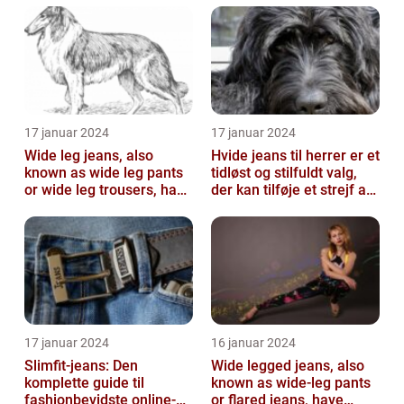
17 januar 2024
17 januar 2024
Wide leg jeans, also
Hvide jeans til herrer er et
known as wide leg pants
tidløst og stilfuldt valg,
or wide leg trousers, have
der kan tilføje et strejf af
become a popular
elegance og raf...
fashion tre...
17 januar 2024
16 januar 2024
Slimfit-jeans: Den
Wide legged jeans, also
komplette guide til
known as wide-leg pants
fashionbevidste online-
or flared jeans, have