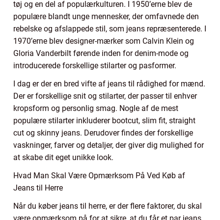
tøj og en del af populærkulturen. I 1950’erne blev de
populære blandt unge mennesker, der omfavnede den
rebelske og afslappede stil, som jeans repræsenterede. I
1970’erne blev designer-mærker som Calvin Klein og
Gloria Vanderbilt førende inden for denim-mode og
introducerede forskellige stilarter og pasformer.
I dag er der en bred vifte af jeans til rådighed for mænd.
Der er forskellige snit og stilarter, der passer til enhver
kropsform og personlig smag. Nogle af de mest
populære stilarter inkluderer bootcut, slim fit, straight
cut og skinny jeans. Derudover findes der forskellige
vaskninger, farver og detaljer, der giver dig mulighed for
at skabe dit eget unikke look.
Hvad Man Skal Være Opmærksom På Ved Køb af
Jeans til Herre
Når du køber jeans til herre, er der flere faktorer, du skal
være opmærksom på for at sikre, at du får et par jeans