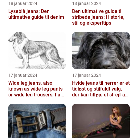
18 januar 2024
18 januar 2024
Lyseblå jeans: Den
Den ultimative guide til
ultimative guide til denim
stribede jeans: Historie,
stil og eksperttips
17 januar 2024
17 januar 2024
Wide leg jeans, also
Hvide jeans til herrer er et
known as wide leg pants
tidløst og stilfuldt valg,
or wide leg trousers, have
der kan tilføje et strejf af
become a popular
elegance og raf...
fashion tre...