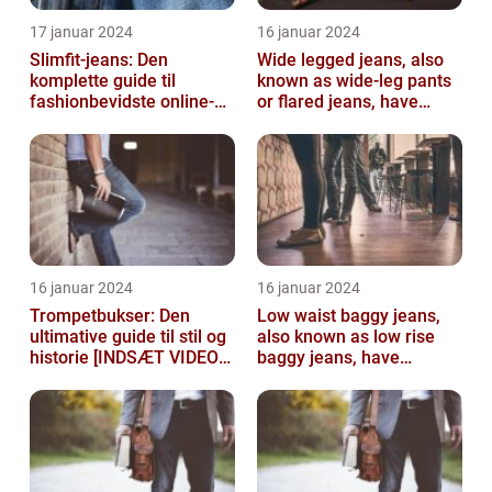
17 januar 2024
16 januar 2024
Slimfit-jeans: Den
Wide legged jeans, also
komplette guide til
known as wide-leg pants
fashionbevidste online-
or flared jeans, have
shoppere
become a staple in many
people...
16 januar 2024
16 januar 2024
Trompetbukser: Den
Low waist baggy jeans,
ultimative guide til stil og
also known as low rise
historie [INDSÆT VIDEO
baggy jeans, have
HER]
become a popular
fashion choice for ...