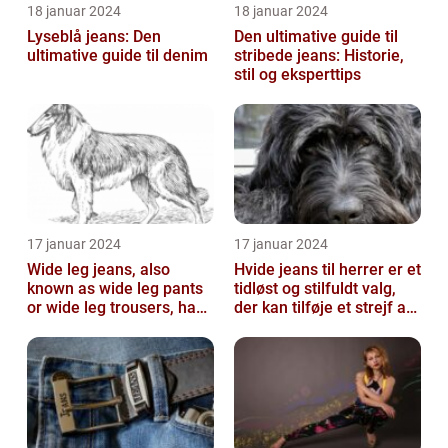
18 januar 2024
18 januar 2024
Lyseblå jeans: Den
Den ultimative guide til
ultimative guide til denim
stribede jeans: Historie,
stil og eksperttips
17 januar 2024
17 januar 2024
Wide leg jeans, also
Hvide jeans til herrer er et
known as wide leg pants
tidløst og stilfuldt valg,
or wide leg trousers, have
der kan tilføje et strejf af
become a popular
elegance og raf...
fashion tre...