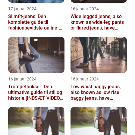
17 januar 2024
16 januar 2024
Slimfit-jeans: Den
Wide legged jeans, also
komplette guide til
known as wide-leg pants
fashionbevidste online-
or flared jeans, have
shoppere
become a staple in many
people...
16 januar 2024
16 januar 2024
Trompetbukser: Den
Low waist baggy jeans,
ultimative guide til stil og
also known as low rise
historie [INDSÆT VIDEO
baggy jeans, have
HER]
become a popular
fashion choice for ...