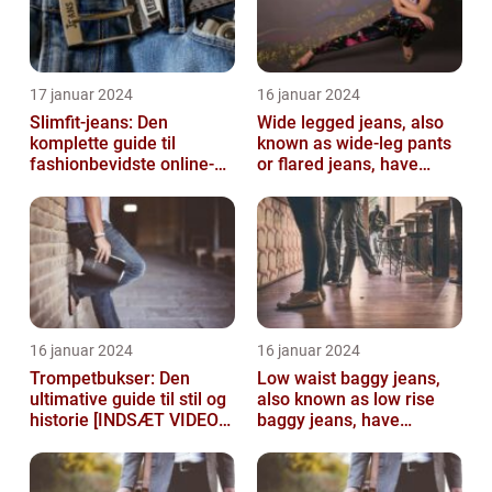
17 januar 2024
16 januar 2024
Slimfit-jeans: Den
Wide legged jeans, also
komplette guide til
known as wide-leg pants
fashionbevidste online-
or flared jeans, have
shoppere
become a staple in many
people...
16 januar 2024
16 januar 2024
Trompetbukser: Den
Low waist baggy jeans,
ultimative guide til stil og
also known as low rise
historie [INDSÆT VIDEO
baggy jeans, have
HER]
become a popular
fashion choice for ...