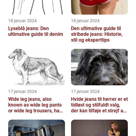
18 januar 2024
18 januar 2024
Lyseblå jeans: Den
Den ultimative guide til
ultimative guide til denim
stribede jeans: Historie,
stil og eksperttips
17 januar 2024
17 januar 2024
Wide leg jeans, also
Hvide jeans til herrer er et
known as wide leg pants
tidløst og stilfuldt valg,
or wide leg trousers, have
der kan tilføje et strejf af
become a popular
elegance og raf...
fashion tre...