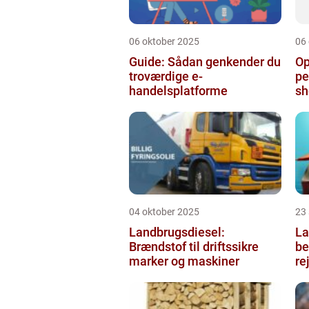
06 oktober 2025
06
Guide: Sådan genkender du
Op
troværdige e-
pe
handelsplatforme
sh
04 oktober 2025
23
Landbrugsdiesel:
La
Brændstof til driftssikre
b
marker og maskiner
re