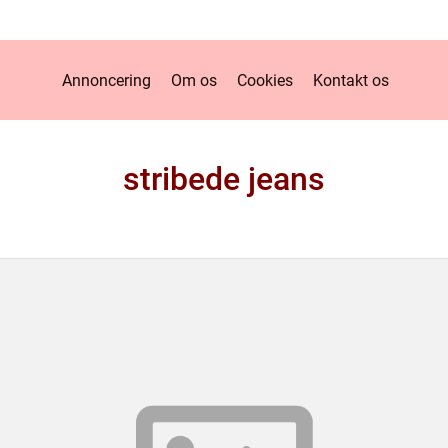
Annoncering
Om os
Cookies
Kontakt os
stribede jeans