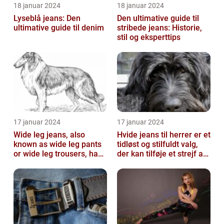
18 januar 2024
18 januar 2024
Lyseblå jeans: Den
Den ultimative guide til
ultimative guide til denim
stribede jeans: Historie,
stil og eksperttips
17 januar 2024
17 januar 2024
Wide leg jeans, also
Hvide jeans til herrer er et
known as wide leg pants
tidløst og stilfuldt valg,
or wide leg trousers, have
der kan tilføje et strejf af
become a popular
elegance og raf...
fashion tre...