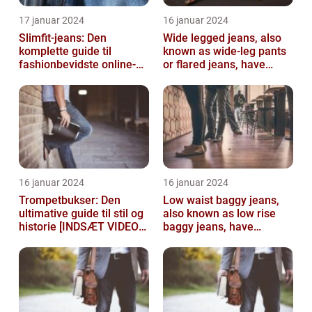
17 januar 2024
16 januar 2024
Slimfit-jeans: Den
Wide legged jeans, also
komplette guide til
known as wide-leg pants
fashionbevidste online-
or flared jeans, have
shoppere
become a staple in many
people...
16 januar 2024
16 januar 2024
Trompetbukser: Den
Low waist baggy jeans,
ultimative guide til stil og
also known as low rise
historie [INDSÆT VIDEO
baggy jeans, have
HER]
become a popular
fashion choice for ...