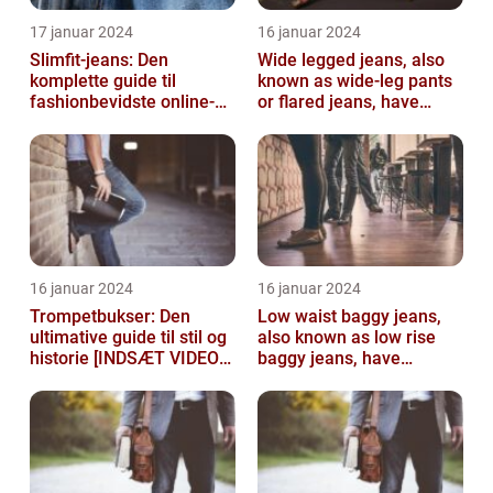
17 januar 2024
16 januar 2024
Slimfit-jeans: Den
Wide legged jeans, also
komplette guide til
known as wide-leg pants
fashionbevidste online-
or flared jeans, have
shoppere
become a staple in many
people...
16 januar 2024
16 januar 2024
Trompetbukser: Den
Low waist baggy jeans,
ultimative guide til stil og
also known as low rise
historie [INDSÆT VIDEO
baggy jeans, have
HER]
become a popular
fashion choice for ...