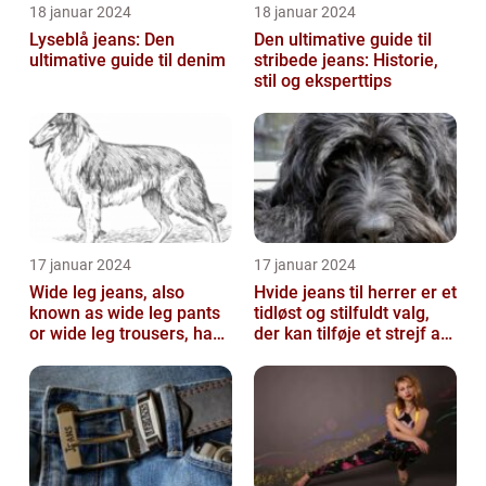
18 januar 2024
18 januar 2024
Lyseblå jeans: Den
Den ultimative guide til
ultimative guide til denim
stribede jeans: Historie,
stil og eksperttips
17 januar 2024
17 januar 2024
Wide leg jeans, also
Hvide jeans til herrer er et
known as wide leg pants
tidløst og stilfuldt valg,
or wide leg trousers, have
der kan tilføje et strejf af
become a popular
elegance og raf...
fashion tre...