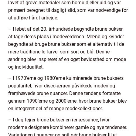
lavet af grove materialer som bomuld eller uld og var
primært beregnet til dagligt slid, som var nødvendige for
at udføre hårdt arbejde.
– I løbet af det 20. århundrede begyndte brune bukser
at tage deres plads i modeverdenen. Mænd og kvinder
begyndte at bruge brune bukser som et alternativ til de
mere traditionelle farver som sort og blå. Denne
ændring blev inspireret af en øget bevidsthed om mode
og individualitet.
– I 1970’erne og 1980’erne kulminerede brune buksers
popularitet, hvor disco-æraen påvirkede moden og
fremhævede brune nuancer. Denne tendens fortsatte
gennem 1990’erne og 2000’erne, hvor brune bukser blev
en integreret del af mange modekollektioner.
– I dag fejrer brune bukser en renæssance, hvor
moderne designere kombinerer gamle og nye tendenser.
Variationen i nuancer og snit gør brune bukser til et