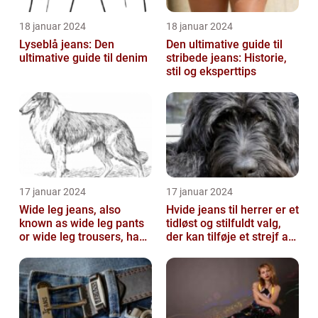
18 januar 2024
18 januar 2024
Lyseblå jeans: Den
Den ultimative guide til
ultimative guide til denim
stribede jeans: Historie,
stil og eksperttips
17 januar 2024
17 januar 2024
Wide leg jeans, also
Hvide jeans til herrer er et
known as wide leg pants
tidløst og stilfuldt valg,
or wide leg trousers, have
der kan tilføje et strejf af
become a popular
elegance og raf...
fashion tre...