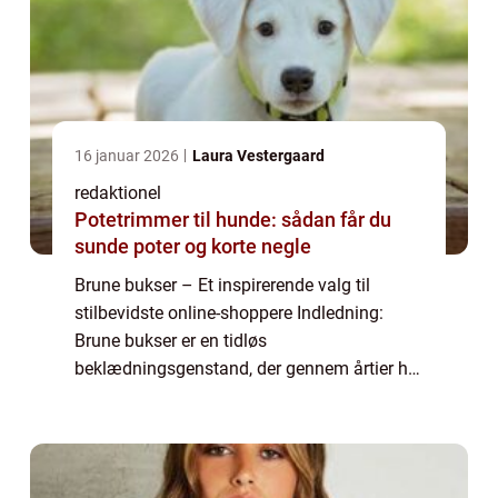
16 januar 2026
Laura Vestergaard
redaktionel
Potetrimmer til hunde: sådan får du
sunde poter og korte negle
Brune bukser – Et inspirerende valg til
stilbevidste online-shoppere Indledning:
Brune bukser er en tidløs
beklædningsgenstand, der gennem årtier har
været en favorit blandt modebevidste mænd
og kvinder. Denne artikel vil udforske brune
buksers...