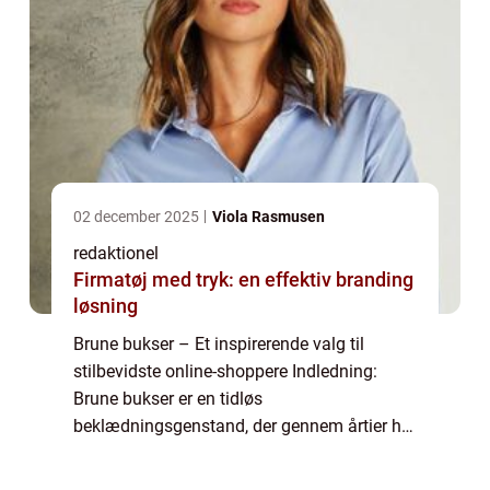
02 december 2025
Viola Rasmusen
redaktionel
Firmatøj med tryk: en effektiv branding
løsning
Brune bukser – Et inspirerende valg til
stilbevidste online-shoppere Indledning:
Brune bukser er en tidløs
beklædningsgenstand, der gennem årtier har
været en favorit blandt modebevidste mænd
og kvinder. Denne artikel vil udforske brune