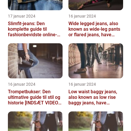
17 januar 2024
16 januar 2024
Slimfit-jeans: Den
Wide legged jeans, also
komplette guide til
known as wide-leg pants
fashionbevidste online-
or flared jeans, have
shoppere
become a staple in many
people...
16 januar 2024
16 januar 2024
Trompetbukser: Den
Low waist baggy jeans,
ultimative guide til stil og
also known as low rise
historie [INDSÆT VIDEO
baggy jeans, have
HER]
become a popular
fashion choice for ...