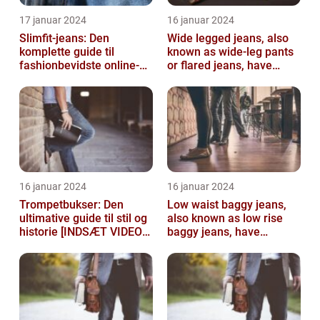
17 januar 2024
16 januar 2024
Slimfit-jeans: Den
Wide legged jeans, also
komplette guide til
known as wide-leg pants
fashionbevidste online-
or flared jeans, have
shoppere
become a staple in many
people...
16 januar 2024
16 januar 2024
Trompetbukser: Den
Low waist baggy jeans,
ultimative guide til stil og
also known as low rise
historie [INDSÆT VIDEO
baggy jeans, have
HER]
become a popular
fashion choice for ...