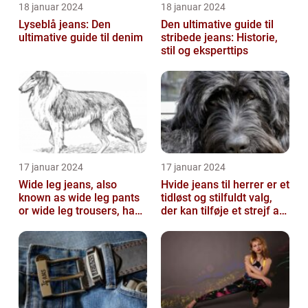
18 januar 2024
18 januar 2024
Lyseblå jeans: Den
Den ultimative guide til
ultimative guide til denim
stribede jeans: Historie,
stil og eksperttips
17 januar 2024
17 januar 2024
Wide leg jeans, also
Hvide jeans til herrer er et
known as wide leg pants
tidløst og stilfuldt valg,
or wide leg trousers, have
der kan tilføje et strejf af
become a popular
elegance og raf...
fashion tre...