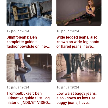
17 januar 2024
16 januar 2024
Slimfit-jeans: Den
Wide legged jeans, also
komplette guide til
known as wide-leg pants
fashionbevidste online-
or flared jeans, have
shoppere
become a staple in many
people...
16 januar 2024
16 januar 2024
Trompetbukser: Den
Low waist baggy jeans,
ultimative guide til stil og
also known as low rise
historie [INDSÆT VIDEO
baggy jeans, have
HER]
become a popular