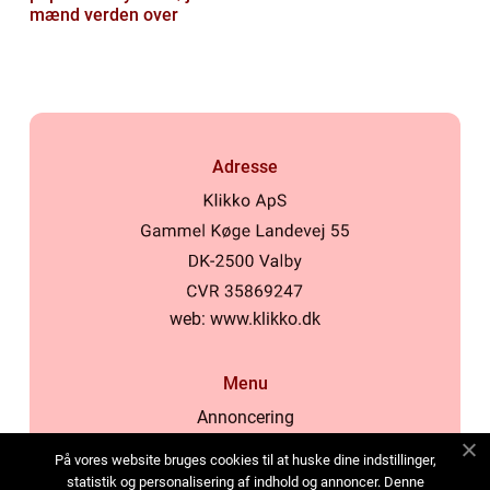
mænd verden over
Adresse
web:
www.klikko.dk
Menu
Annoncering
Om os
På vores website bruges cookies til at huske dine indstillinger,
Cookies
statistik og personalisering af indhold og annoncer. Denne