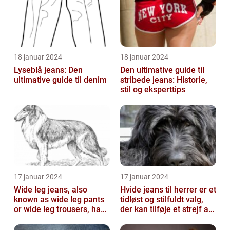
18 januar 2024
18 januar 2024
Lyseblå jeans: Den
Den ultimative guide til
ultimative guide til denim
stribede jeans: Historie,
stil og eksperttips
17 januar 2024
17 januar 2024
Wide leg jeans, also
Hvide jeans til herrer er et
known as wide leg pants
tidløst og stilfuldt valg,
or wide leg trousers, have
der kan tilføje et strejf af
become a popular
elegance og raf...
fashion tre...