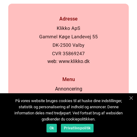
Adresse
web:
www.klikko.dk
Menu
Annoncering
Om os
På vores website bruges cookies til at huske dine indstillinger,
Cookies
statistik og personalisering af indhold og annoncer. Denne
information deles med tredjepart. Ved fortsat brug af websiden
Kontakt os
godkender du cookiepolitikken.
Sitemap
Ok
Privatlivspolitik